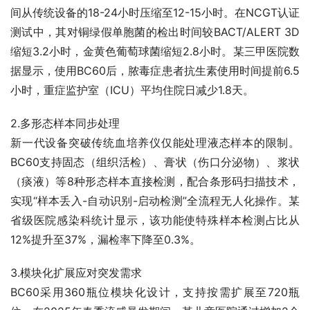
间从传统设备的18-24小时压缩至12-15小时。在NCGT认证
测试中，其对铜绿假单胞菌的检出时间较BACT/ALERT 3D
缩短3.2小时，金黄色葡萄球菌缩短2.8小时。某三甲医院数
据显示，使用BC60后，脓毒症患者抗生素使用时间提前6.5
小时，重症监护室（ICU）平均住院日减少1.8天。
2.多形态样本同步处理
新一代设备突破传统血培养仪仅能处理液态样本的限制。
BC60支持固态（组织活检）、膏状（伤口分泌物）、浆状
（痰液）等8种形态样本直接检测，配合条形码扫描技术，
实现“样本丢入-自动识别-启动检测”全流程无人化操作。某
省级医院感染科统计显示，该功能使特殊样本检测占比从
12%提升至37%，漏检率下降至0.3%。
3.模块化扩展应对突发需求
BC60采用360瓶位模块化设计，支持按需扩展至720瓶