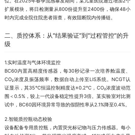
位。在2025年春季流感暴发期间，某儿童医院通过增加2个
扩展模块，将日检测量从800份提升至2400份，确保48小
时内完成全院住院患者筛查，有效阻断院内传播链。
二、质控体系：从“结果验证”到“过程管控”的升
级
1.实时温度与气体环境监控
BC60内置高精度传感器，每30秒记录一次培养舱温度、
CO₂浓度及振荡频率，数据自动上传至LIS系统。NCGT认
证显示，其35℃恒温控制精度达±0.2℃，CO₂浓度波动范
围＜0.5%，较上一代设备稳定性提升3倍。某实验室对比测
试中，BC60因环境异常导致的假阴性率从2.1%降至0.4%。
2.智能质控瓶动态校验
设备配备专用质控瓶，内置荧光标记物与压力传感器。每小