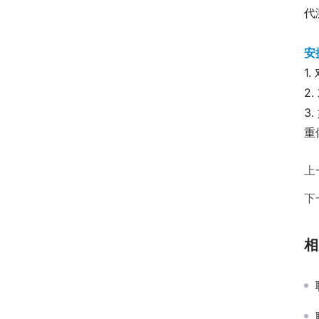
代
安捷
1
2
3
重
上
下
相