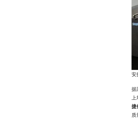
安
据
上
捷
质