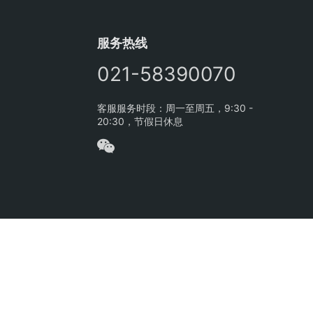
服务热线
021-58390070
客服服务时段：周一至周五，9:30 -
20:30，节假日休息
Copyright © 2023 中江举帆科技 版权所有 沪ICP备2024045230号
网站地图