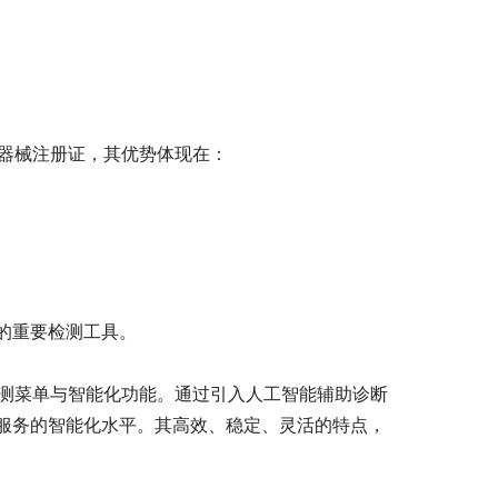
医疗器械注册证，其优势体现在：
的重要检测工具。
优化检测菜单与智能化功能。通过引入人工智能辅助诊断
服务的智能化水平。其高效、稳定、灵活的特点，