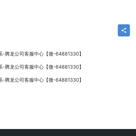
系-腾龙公司客服中心【微-64881330】
系-腾龙公司客服中心【微-64881330】
系-腾龙公司客服中心【微-64881330】