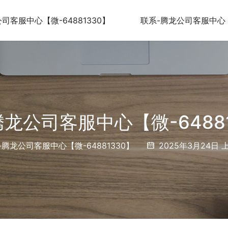
司客服中心【微-64881330】
联系-腾龙公司客服中心【微
腾龙公司客服中心【微-64881
-腾龙公司客服中心【微-64881330】
2025年3月24日 上