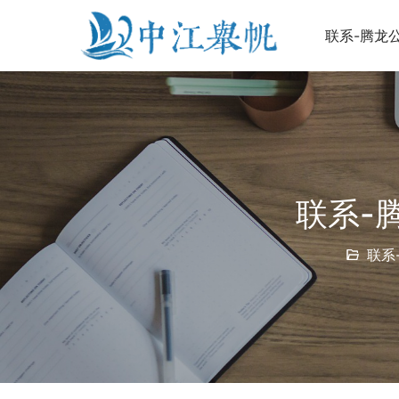
联系-腾龙公
联系-
联系