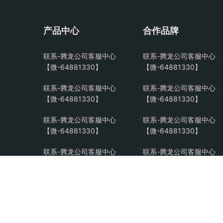
产品中心
合作品牌
联系-腾龙公司客服中心
联系-腾龙公司客服中心
【微-64881330】
【微-64881330】
联系-腾龙公司客服中心
联系-腾龙公司客服中心
【微-64881330】
【微-64881330】
联系-腾龙公司客服中心
联系-腾龙公司客服中心
【微-64881330】
【微-64881330】
联系-腾龙公司客服中心
联系-腾龙公司客服中心
【微-64881330】
【微-64881330】