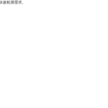
快速检测需求。