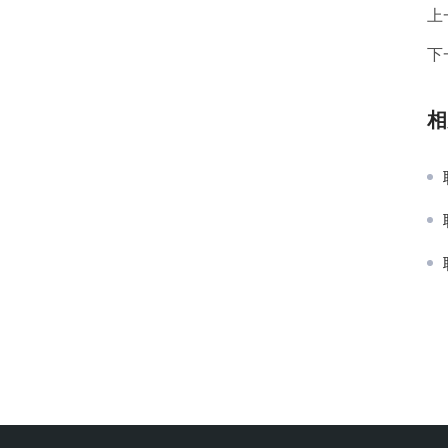
上
下
相