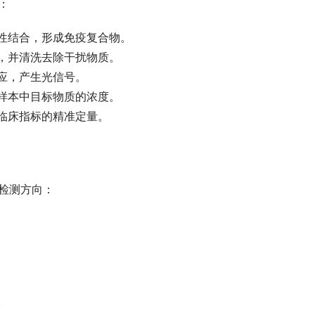
：
性结合，形成免疫复合物。
，并清洗去除干扰物质。
应，产生光信号。
样本中目标物质的浓度。
临床指标的精准定量。
下检测方向：
。