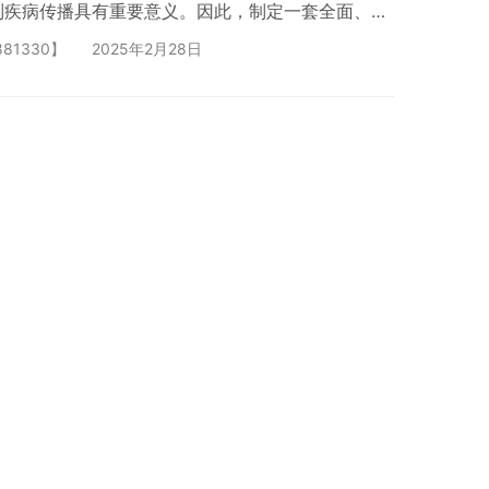
制疾病传播具有重要意义。因此，制定一套全面、精
方案至关重要。 二、呼吸道病原体检测方案概述
81330】
2025年2月28日
盖多种检测方法，以应对不同病原体的检测需求。这
测、抗体检测、核酸检测、细菌培养等。每种方法都
，通过综合运用这些方法，可以实现对呼吸道病原体