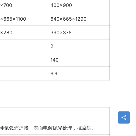
×700
400×900
×665×1100
640×665×1290
0×280
390×375
2
140
6.6
,自动脉冲氩弧焊焊接，表面电解抛光处理，抗腐蚀。