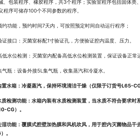
械、包装程序、橡胶程序，共3个程序；实验室程序包括固体类
义程序可储存100个不同参数的程序。
 预约功能，预约时间7天内，可按照预定时间自动运行程序；
 验证接口：灭菌室标配1寸验证孔，方便验证腔内温度、压力。
 高低水位检测：灭菌室内配备高低水位检测装置，保证设备正常
 集气瓶：设备外接5L集气瓶，收集蒸汽和冷凝水。
内置水箱：冷凝蒸汽，保持环境清洁干燥（仅限于订货号L65-CG、L
水质检测功能：水箱内装有水质检测装置，当水质不符合要求时系统
110-CG）。
去湿功能：覆膜式腔壁加热膜和风机吹风，用于腔内灭菌物品干去湿（仅
G）。