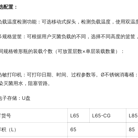
选配置：
 负载温度检测功能：可选移动式探头，检测负载温度，使用双温
 多规格篮筐：可根据用户灭菌负载的不同，选择不同高度的篮筐
同规格锥形瓶的装载个数（可放置层数×单层装载数量）：
 热敏打印机：可打印日期、时间、过程参数等。Ø不锈钢消毒桶
染灭菌用水，阻塞管路。
 电子存储：U盘
订货号
L65
L65-CG
L85
容积（L）
65
85