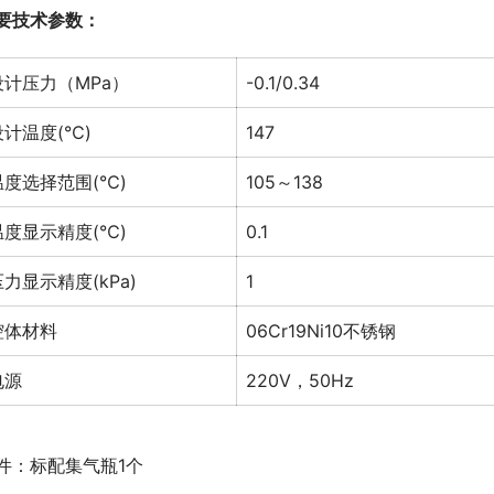
要技术参数：
设计压力（MPa）
-0.1/0.34
设计温度(℃)
147
温度选择范围(℃)
105～138
温度显示精度(℃)
0.1
压力显示精度(kPa)
1
腔体材料
06Cr19Ni10不锈钢
电源
220V，50Hz
件：标配集气瓶1个