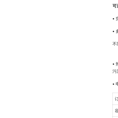
可
•
•
不
•
污
•