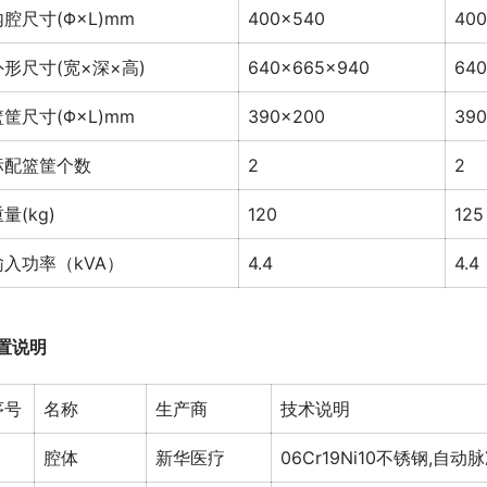
内腔尺寸(Φ×L)mm
400×540
400
外形尺寸(宽×深×高)
640×665×940
640
篮筐尺寸(Φ×L)mm
390×200
39
标配篮筐个数
2
2
量(kg)
120
125
输入功率（kVA）
4.4
4.4
置说明
序号
名称
生产商
技术说明
腔体
新华医疗
06Cr19Ni10不锈钢