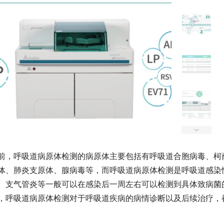
前，呼吸道病原体检测的病原体主要包括有呼吸道合胞病毒、柯
体、肺炎支原体、腺病毒等，而呼吸道病原体检测是呼吸道感染
、支气管炎等一般可以在感染后一周左右可以检测到具体致病菌
，呼吸道病原体检测对于呼吸道疾病的病情诊断以及后续治疗，