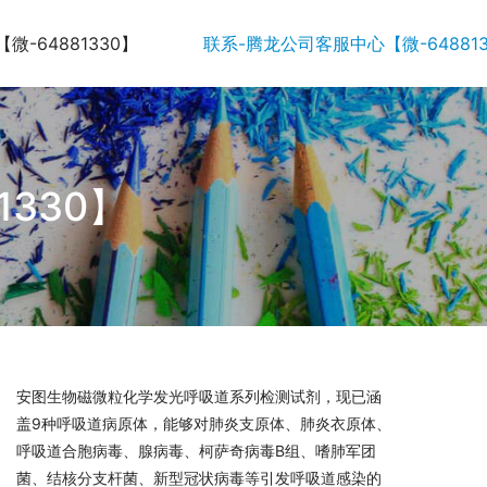
-64881330】
联系-腾龙公司客服中心【微-648813
330】
安图生物磁微粒化学发光呼吸道系列检测试剂，现已涵
盖9种呼吸道病原体，能够对肺炎支原体、肺炎衣原体、
呼吸道合胞病毒、腺病毒、柯萨奇病毒B组、嗜肺军团
菌、结核分支杆菌、新型冠状病毒等引发呼吸道感染的