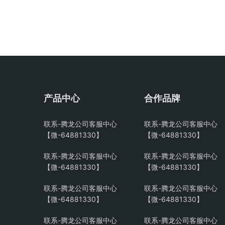
产品中心
合作品牌
联系-腾龙公司客服中心
联系-腾龙公司客服中心
【微-64881330】
【微-64881330】
联系-腾龙公司客服中心
联系-腾龙公司客服中心
【微-64881330】
【微-64881330】
联系-腾龙公司客服中心
联系-腾龙公司客服中心
【微-64881330】
【微-64881330】
联系-腾龙公司客服中心
联系-腾龙公司客服中心