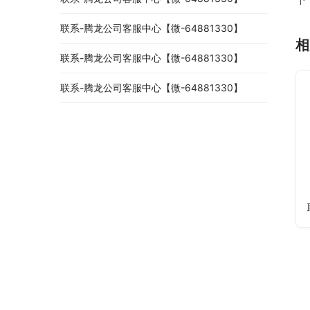
联系-腾龙公司客服中心【微-64881330】
相
联系-腾龙公司客服中心【微-64881330】
联系-腾龙公司客服中心【微-64881330】