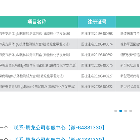
一个：
联系-腾龙公司客服中心【微-64881330】
一个：
联系-腾龙公司客服中心【微-64881330】